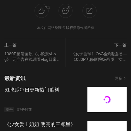
702
0
本文由网络整理 © 版权归原作者所有
上一篇
下一篇
1080P超清画质《小欣奈vLo
《女子曲球》OVA全6集连播—
g》-无广告在线观看vlog日常视
1080P无修影院级画质—女子
频-小欣奈vLog高清全集
曲棍球赛场高光时刻全记录-高
清完整版4K超清解码-异世界动
漫零缓冲播放
最新资讯
更多
51吃瓜每日更新热门瓜料
综合
57分钟前
《少女爱上姐姐 明亮的三颗星》