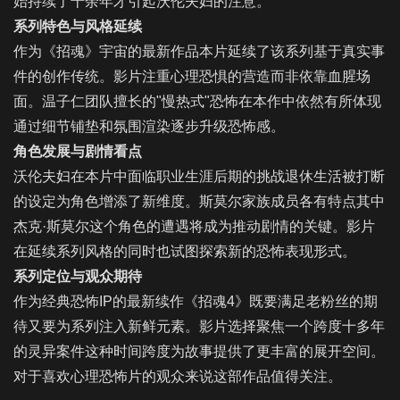
始持续了十余年才引起沃伦夫妇的注意。
系列特色与风格延续
作为《招魂》宇宙的最新作品本片延续了该系列基于真实事
件的创作传统。影片注重心理恐惧的营造而非依靠血腥场
面。温子仁团队擅长的"慢热式"恐怖在本作中依然有所体现
通过细节铺垫和氛围渲染逐步升级恐怖感。
角色发展与剧情看点
沃伦夫妇在本片中面临职业生涯后期的挑战退休生活被打断
的设定为角色增添了新维度。斯莫尔家族成员各有特点其中
杰克·斯莫尔这个角色的遭遇将成为推动剧情的关键。影片
在延续系列风格的同时也试图探索新的恐怖表现形式。
系列定位与观众期待
作为经典恐怖IP的最新续作《招魂4》既要满足老粉丝的期
待又要为系列注入新鲜元素。影片选择聚焦一个跨度十多年
的灵异案件这种时间跨度为故事提供了更丰富的展开空间。
对于喜欢心理恐怖片的观众来说这部作品值得关注。