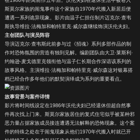
在1986年距离前作五年后。沃伦夫妇在退休生活中被卷入
斯莫尔家族的闹鬼事件这个家族自1970年代搬入新居后便
遭遇一系列诡异现象。影片由温子仁担任制片迈克尔·查韦
斯执导维拉·法梅加和帕特里克·威尔森继续饰演沃伦夫妇。
主创团队与演员阵容
导演迈克尔·查韦斯此前参与过《招魂》系列多部作品的制
作对恐怖氛围的营造有独到见解。编剧团队由大卫·莱斯利·
约翰逊-麦戈德里克领衔他与温子仁长期合作深谙该系列的
故事风格。主演维拉·法梅加和帕特里克·威尔森这对银幕搭
档已经合作多年他们的默契演绎成为系列的重要看点。
故事背景与案件详情
影片将时间线设定在1986年沃伦夫妇已经退休但超自然事
件再次找上门来。斯莫尔家族居住的复式住宅似乎被某种邪
恶力量占据家族成员接连遭遇无法解释的恐怖现象。这个案
件的特殊之处在于闹鬼现象从他们1970年代搬入时就已开