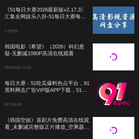
《51每日大赛2026最新版v2.17.3》
汇集全网娱乐八卦-51每日大赛每日
热门瓜料实时更新-新鲜吃瓜爆料免
费在线看无广告
2小时前
韩国电影《希望》（2026）科幻悬
疑-无删减1080P高清在线观看
08月05日 14:00
每日大赛 - 51吃瓜爆料热点平台，91
黑料网去广告VIP版APP下载，51吃
瓜网全网热点实时更新，吃瓜群众首
选找资源神器 - 每日大赛免费在线观
昨天09:00
看完整版资源
《韩国空姐》喜剧片免费高清在线观
看_未删减完整版正片播放_空乘题材
轻松爆笑剧集_1080P超清画质流畅